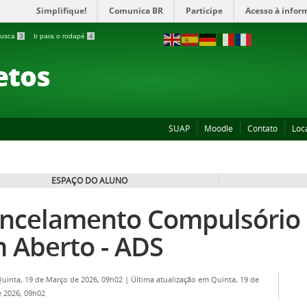
Simplifique!
Comunica BR
Participe
Acesso à infor
 busca
3
Ir para o rodapé
4
etos
SUAP
Moodle
Contato
Loc
ESPAÇO DO ALUNO
ncelamento Compulsório 
 Aberto - ADS
Quinta, 19 de Março de 2026, 09h02
|
Última atualização em Quinta, 19 de
 2026, 09h02