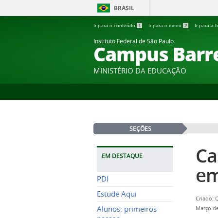
BRASIL
Ir para o conteúdo
1
Ir para o menu
2
Ir para a
Instituto Federal de São Paulo
Campus Barr
MINISTÉRIO DA EDUCAÇÃO
SEÇÕES
Ca
EM DESTAQUE
em
PDI
Estude Aqui
Criado: 
Alunos: primeiros
Março de