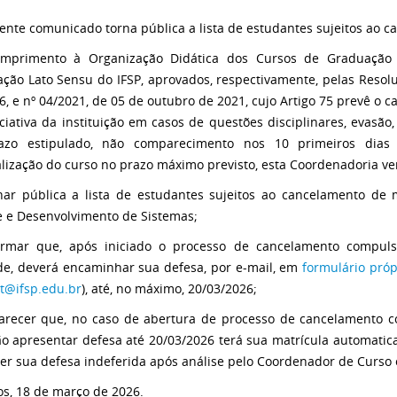
ente comunicado torna pública a lista de estudantes sujeitos ao c
mprimento à Organização Didática dos Cursos de Graduação
ção Lato Sensu do IFSP, aprovados, respectivamente, pelas Resol
6, e nº 04/2021, de 05 de outubro de 2021, cujo Artigo 75 prevê o
iciativa da instituição em casos de questões disciplinares, evasão
azo estipulado, não comparecimento nos 10 primeiros dias l
alização do curso no prazo máximo previsto, esta Coordenadoria ve
nar pública a lista de estudantes sujeitos ao cancelamento de
e e Desenvolvimento de Sistemas;
ormar que, após iniciado o processo de cancelamento compuls
de, deverá encaminhar sua defesa, por e-mail, em
formulário próp
rt@ifsp.edu.br
), até, no máximo, 20/03/2026;
larecer que, no caso de abertura de processo de cancelamento c
o apresentar defesa até 20/03/2026 terá sua matrícula automati
ver sua defesa indeferida após análise pelo Coordenador de Curso 
os, 18 de março de 2026.