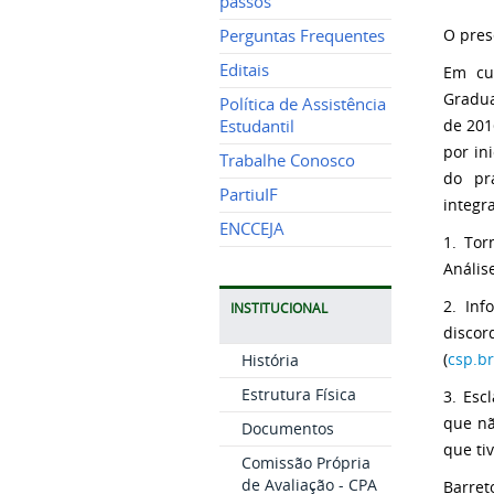
passos
O pres
Perguntas Frequentes
Editais
Em cu
Gradua
Política de Assistência
de 201
Estudantil
por in
Trabalhe Conosco
do pr
PartiuIF
integr
ENCCEJA
1. Tor
Anális
2. Inf
INSTITUCIONAL
discor
(
csp.b
História
Estrutura Física
3. Esc
que nã
Documentos
que ti
Comissão Própria
de Avaliação - CPA
Barret