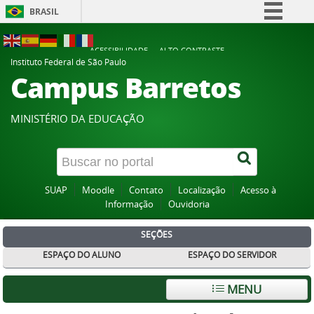
BRASIL
Simplifique!
ACESSIBILIDADE
ALTO CONTRASTE
Comunica BR
Instituto Federal de São Paulo
Campus Barretos
Participe
Acesso à informação
MINISTÉRIO DA EDUCAÇÃO
Legislação
Canais
SUAP
Moodle
Contato
Localização
Acesso à
Informação
Ouvidoria
SEÇÕES
ESPAÇO DO ALUNO
ESPAÇO DO SERVIDOR
MENU