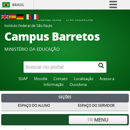
BRASIL
Simplifique!
ACESSIBILIDADE
ALTO CONTRASTE
Comunica BR
Instituto Federal de São Paulo
Campus Barretos
Participe
Acesso à informação
MINISTÉRIO DA EDUCAÇÃO
Legislação
Canais
SUAP
Moodle
Contato
Localização
Acesso à
Informação
Ouvidoria
SEÇÕES
ESPAÇO DO ALUNO
ESPAÇO DO SERVIDOR
MENU