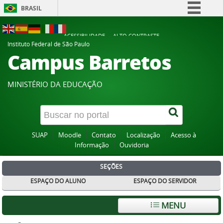
BRASIL
Simplifique!
ACESSIBILIDADE
ALTO CONTRASTE
Comunica BR
Instituto Federal de São Paulo
Campus Barretos
Participe
Acesso à informação
MINISTÉRIO DA EDUCAÇÃO
Legislação
Canais
SUAP
Moodle
Contato
Localização
Acesso à
Informação
Ouvidoria
SEÇÕES
ESPAÇO DO ALUNO
ESPAÇO DO SERVIDOR
MENU