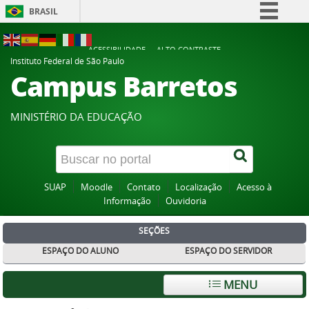
BRASIL
Simplifique!
ACESSIBILIDADE
ALTO CONTRASTE
Comunica BR
Instituto Federal de São Paulo
Campus Barretos
Participe
Acesso à informação
MINISTÉRIO DA EDUCAÇÃO
Legislação
Canais
SUAP
Moodle
Contato
Localização
Acesso à
Informação
Ouvidoria
SEÇÕES
ESPAÇO DO ALUNO
ESPAÇO DO SERVIDOR
MENU