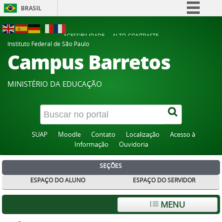
BRASIL
Simplifique!
ACESSIBILIDADE
ALTO CONTRASTE
Comunica BR
Instituto Federal de São Paulo
Campus Barretos
Participe
Acesso à informação
MINISTÉRIO DA EDUCAÇÃO
Legislação
Canais
SUAP
Moodle
Contato
Localização
Acesso à
Informação
Ouvidoria
SEÇÕES
ESPAÇO DO ALUNO
ESPAÇO DO SERVIDOR
MENU