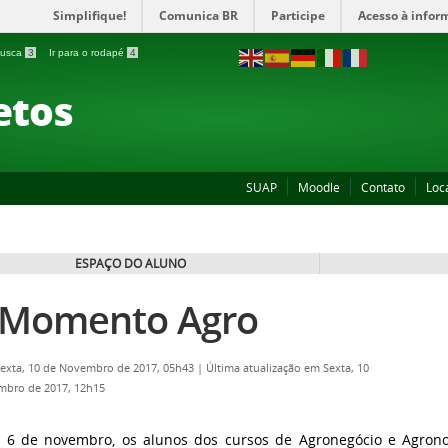
Simplifique!
Comunica BR
Participe
Acesso à infor
 busca
3
Ir para o rodapé
4
etos
SUAP
Moodle
Contato
Loc
ESPAÇO DO ALUNO
 Momento Agro
Sexta, 10 de Novembro de 2017, 05h43
|
Última atualização em Sexta, 10
mbro de 2017, 12h15
 6 de novembro, os alunos dos cursos de Agronegócio e Agronom