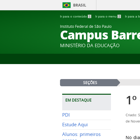
BRASIL
Ir para o conteúdo
1
Ir para o menu
2
Ir para a
Instituto Federal de São Paulo
Campus Barr
MINISTÉRIO DA EDUCAÇÃO
SEÇÕES
1º
EM DESTAQUE
PDI
Criado: 
de Nove
Estude Aqui
Alunos: primeiros
No dia