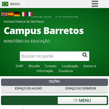
BRASIL
Simplifique!
ACESSIBILIDADE
ALTO CONTRASTE
Comunica BR
Instituto Federal de São Paulo
Campus Barretos
Participe
Acesso à informação
MINISTÉRIO DA EDUCAÇÃO
Legislação
Canais
SUAP
Moodle
Contato
Localização
Acesso à
Informação
Ouvidoria
SEÇÕES
ESPAÇO DO ALUNO
ESPAÇO DO SERVIDOR
MENU