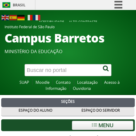
BRASIL
Simplifique!
ACESSIBILIDADE
ALTO CONTRASTE
Comunica BR
Instituto Federal de São Paulo
Campus Barretos
Participe
Acesso à informação
MINISTÉRIO DA EDUCAÇÃO
Legislação
Canais
SUAP
Moodle
Contato
Localização
Acesso à
Informação
Ouvidoria
SEÇÕES
ESPAÇO DO ALUNO
ESPAÇO DO SERVIDOR
MENU