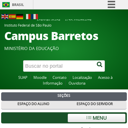
BRASIL
Simplifique!
ACESSIBILIDADE
ALTO CONTRASTE
Comunica BR
Instituto Federal de São Paulo
Campus Barretos
Participe
Acesso à informação
MINISTÉRIO DA EDUCAÇÃO
Legislação
Canais
SUAP
Moodle
Contato
Localização
Acesso à
Informação
Ouvidoria
SEÇÕES
ESPAÇO DO ALUNO
ESPAÇO DO SERVIDOR
MENU