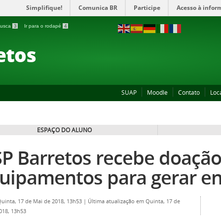
Simplifique!
Comunica BR
Participe
Acesso à infor
 busca
3
Ir para o rodapé
4
etos
SUAP
Moodle
Contato
Loc
ESPAÇO DO ALUNO
SP Barretos recebe doação
uipamentos para gerar en
Quinta, 17 de Mai de 2018, 13h53
|
Última atualização em Quinta, 17 de
018, 13h53