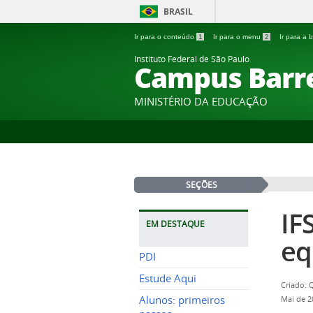
BRASIL
Ir para o conteúdo
1
Ir para o menu
2
Ir para a
Instituto Federal de São Paulo
Campus Barr
MINISTÉRIO DA EDUCAÇÃO
SEÇÕES
IF
EM DESTAQUE
eq
PDI
Estude Aqui
Criado: 
Alunos: primeiros
Mai de 2