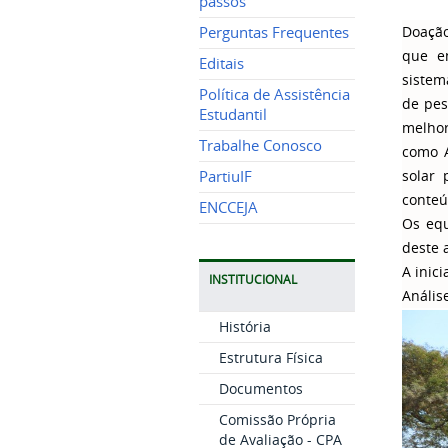
passos
Doação
Perguntas Frequentes
que en
Editais
sistem
Política de Assistência
de pes
Estudantil
melhor
Trabalhe Conosco
como A
solar 
PartiuIF
conteú
ENCCEJA
Os equ
deste 
A inic
INSTITUCIONAL
Anális
História
Estrutura Física
Documentos
Comissão Própria
de Avaliação - CPA