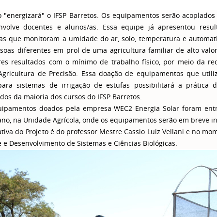
 "energizará" o IFSP Barretos. Os equipamentos serão acoplado
volve docentes e alunos/as. Essa equipe já apresentou resu
as que monitoram a umidade do ar, solo, temperatura e automatiz
soas diferentes em prol de uma agricultura familiar de alto va
es resultados com o mínimo de trabalho físico, por meio da rec
gricultura de Precisão. Essa doação de equipamentos que util
para sistemas de irrigação de estufas possibilitará a prática d
dos da maioria dos cursos do IFSP Barretos.
ipamentos doados pela empresa WEC2 Energia Solar foram ent
ano, na Unidade Agrícola, onde os equipamentos serão em breve in
iativa do Projeto é do professor Mestre Cassio Luiz Vellani e no m
e e Desenvolvimento de Sistemas e Ciências Biológicas.