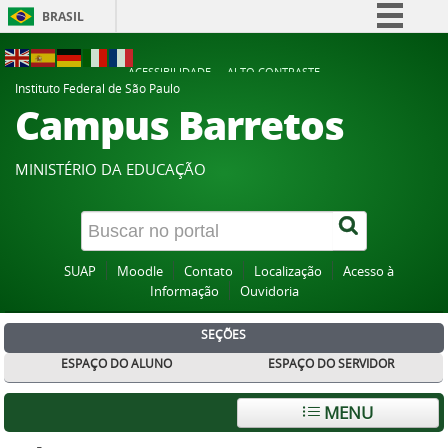
BRASIL
Simplifique!
ACESSIBILIDADE
ALTO CONTRASTE
Comunica BR
Instituto Federal de São Paulo
Campus Barretos
Participe
Acesso à informação
MINISTÉRIO DA EDUCAÇÃO
Legislação
Canais
SUAP
Moodle
Contato
Localização
Acesso à
Informação
Ouvidoria
SEÇÕES
ESPAÇO DO ALUNO
ESPAÇO DO SERVIDOR
MENU