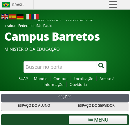
BRASIL
Simplifique!
ACESSIBILIDADE
ALTO CONTRASTE
Comunica BR
Instituto Federal de São Paulo
Campus Barretos
Participe
Acesso à informação
MINISTÉRIO DA EDUCAÇÃO
Legislação
Canais
SUAP
Moodle
Contato
Localização
Acesso à
Informação
Ouvidoria
SEÇÕES
ESPAÇO DO ALUNO
ESPAÇO DO SERVIDOR
MENU