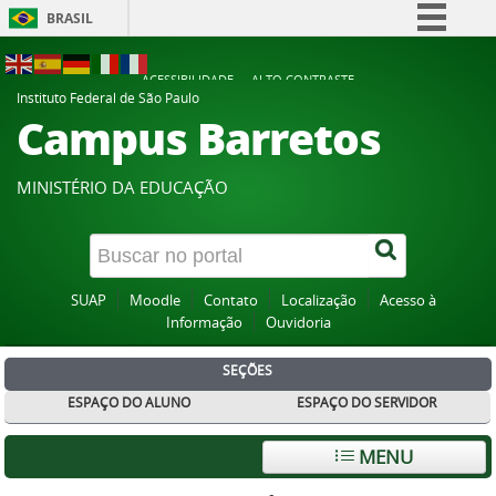
BRASIL
Simplifique!
ACESSIBILIDADE
ALTO CONTRASTE
Comunica BR
Instituto Federal de São Paulo
Campus Barretos
Participe
Acesso à informação
MINISTÉRIO DA EDUCAÇÃO
Legislação
Canais
SUAP
Moodle
Contato
Localização
Acesso à
Informação
Ouvidoria
SEÇÕES
ESPAÇO DO ALUNO
ESPAÇO DO SERVIDOR
MENU