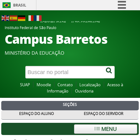
BRASIL
Simplifique!
ACESSIBILIDADE
ALTO CONTRASTE
Comunica BR
Instituto Federal de São Paulo
Campus Barretos
Participe
Acesso à informação
MINISTÉRIO DA EDUCAÇÃO
Legislação
Canais
SUAP
Moodle
Contato
Localização
Acesso à
Informação
Ouvidoria
SEÇÕES
ESPAÇO DO ALUNO
ESPAÇO DO SERVIDOR
MENU