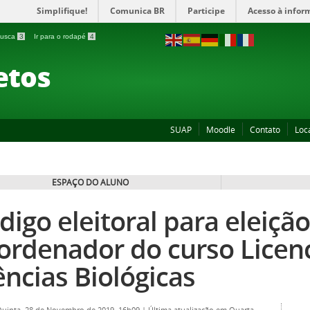
Simplifique!
Comunica BR
Participe
Acesso à infor
 busca
3
Ir para o rodapé
4
etos
SUAP
Moodle
Contato
Loc
ESPAÇO DO ALUNO
digo eleitoral para eleiçã
ordenador do curso Licen
ências Biológicas