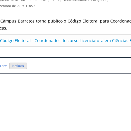
Quinta, 28 de Novembro de 2019, 16h09
|
Última atualização em Quarta,
zembro de 2019, 11h59
 Câmpus Barretos torna público o Código Eleitoral para Coordena
cas.
Código Eleitoral - Coordenador do curso Licenciatura em Ciências 
do em:
Notícias