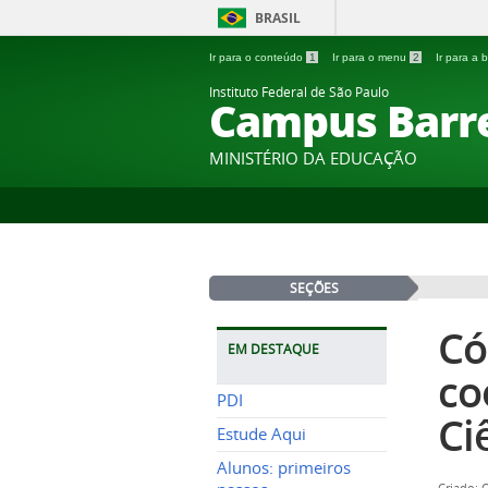
BRASIL
Ir para o conteúdo
1
Ir para o menu
2
Ir para a
Instituto Federal de São Paulo
Campus Barr
MINISTÉRIO DA EDUCAÇÃO
SEÇÕES
Có
EM DESTAQUE
co
PDI
Ci
Estude Aqui
Alunos: primeiros