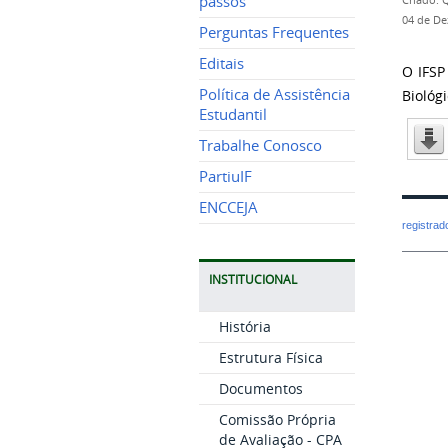
passos
Criado: 
04 de De
Perguntas Frequentes
Editais
O IFSP
Política de Assistência
Biológi
Estudantil
Trabalhe Conosco
PartiuIF
ENCCEJA
registra
INSTITUCIONAL
História
Estrutura Física
Documentos
Comissão Própria
de Avaliação - CPA