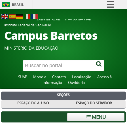
BRASIL
Simplifique!
ACESSIBILIDADE
ALTO CONTRASTE
Comunica BR
Instituto Federal de São Paulo
Campus Barretos
Participe
Acesso à informação
MINISTÉRIO DA EDUCAÇÃO
Legislação
Canais
SUAP
Moodle
Contato
Localização
Acesso à
Informação
Ouvidoria
SEÇÕES
ESPAÇO DO ALUNO
ESPAÇO DO SERVIDOR
MENU