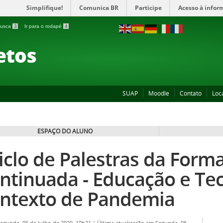
Simplifique!
Comunica BR
Participe
Acesso à infor
 busca
3
Ir para o rodapé
4
etos
SUAP
Moodle
Contato
Loc
ESPAÇO DO ALUNO
Ciclo de Palestras da Form
ntinuada - Educação e Te
ntexto de Pandemia