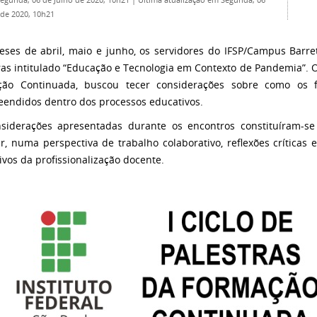
Segunda, 06 de Julho de 2020, 10h21
|
Última atualização em Segunda, 06
 de 2020, 10h21
ses de abril, maio e junho, os servidores do IFSP/Campus Barret
ras intitulado “Educação e Tecnologia em Contexto de Pandemia”. 
ção Continuada, buscou tecer considerações sobre como os
endidos dentro dos processos educativos.
nsiderações apresentadas durante os encontros constituíram
ar, numa perspectiva de trabalho colaborativo, reflexões críticas
ivos da profissionalização docente.