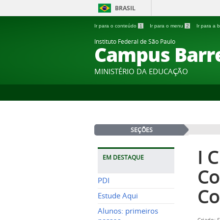
BRASIL
Ir para o conteúdo
1
Ir para o menu
2
Ir para a
Instituto Federal de São Paulo
Campus Barr
MINISTÉRIO DA EDUCAÇÃO
SEÇÕES
I 
EM DESTAQUE
Co
PDI
Co
Estude Aqui
Alunos: primeiros