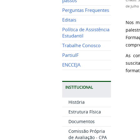
passos
Criado: 
de Julho
Perguntas Frequentes
Editais
Nos me
Política de Assistência
palest
Estudantil
Forma
compre
Trabalhe Conosco
PartiuIF
As co
suscit
ENCCEJA
format
INSTITUCIONAL
História
Estrutura Física
Documentos
Comissão Própria
de Avaliação - CPA