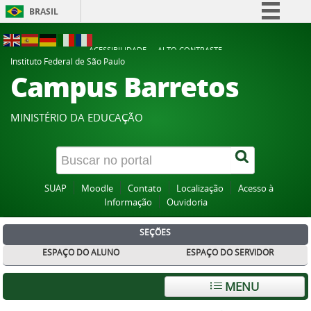
BRASIL
Simplifique!
ACESSIBILIDADE
ALTO CONTRASTE
Comunica BR
Instituto Federal de São Paulo
Campus Barretos
Participe
Acesso à informação
MINISTÉRIO DA EDUCAÇÃO
Legislação
Canais
SUAP
Moodle
Contato
Localização
Acesso à
Informação
Ouvidoria
SEÇÕES
ESPAÇO DO ALUNO
ESPAÇO DO SERVIDOR
MENU