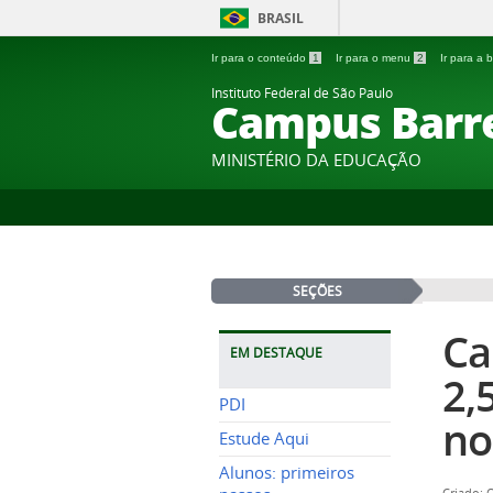
BRASIL
Ir para o conteúdo
1
Ir para o menu
2
Ir para a
Instituto Federal de São Paulo
Campus Barr
MINISTÉRIO DA EDUCAÇÃO
SEÇÕES
Ca
EM DESTAQUE
2,
PDI
no
Estude Aqui
Alunos: primeiros