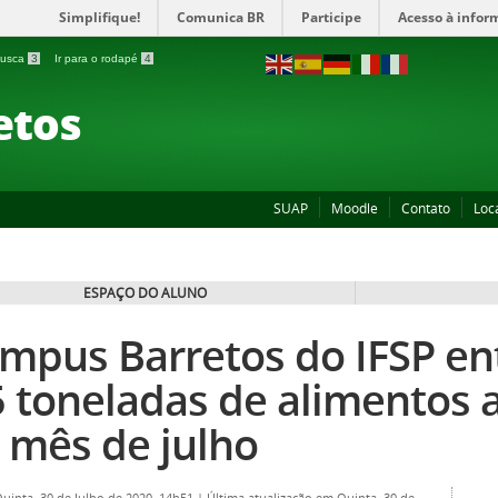
Simplifique!
Comunica BR
Participe
Acesso à infor
 busca
3
Ir para o rodapé
4
etos
SUAP
Moodle
Contato
Loc
ESPAÇO DO ALUNO
mpus Barretos do IFSP en
5 toneladas de alimentos 
 mês de julho