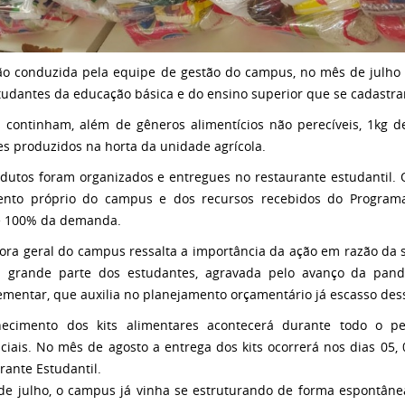
o conduzida pela equipe de gestão do campus, no mês de julho 
tudantes da educação básica e do ensino superior que se cadastr
s continham, além de gêneros alimentícios não perecíveis, 1kg d
s produzidos na horta da unidade agrícola.
dutos foram organizados e entregues no restaurante estudantil. 
nto próprio do campus e dos recursos recebidos do Programa
e 100% da demanda.
tora geral do campus ressalta a importância da ação em razão da s
iu grande parte dos estudantes, agravada pelo avanço da pa
mentar, que auxilia no planejamento orçamentário já escasso dess
necimento dos kits alimentares acontecerá durante todo o p
ciais. No mês de agosto a entrega dos kits ocorrerá nos dias 05, 
rante Estudantil.
de julho, o campus já vinha se estruturando de forma espontân