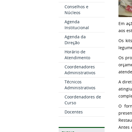
Conselhos e
Núcleos
Agenda
Em açã
Institucional
aos es
Agenda da
Os kit
Direção
legume
Horário de
Os pro
Atendimento
orçame
Coordenadores
atend
Administrativos
A dire
Técnicos
Administrativos
ating
comple
Coordenadores de
Curso
O for
Docentes
presen
Restau
Antes 