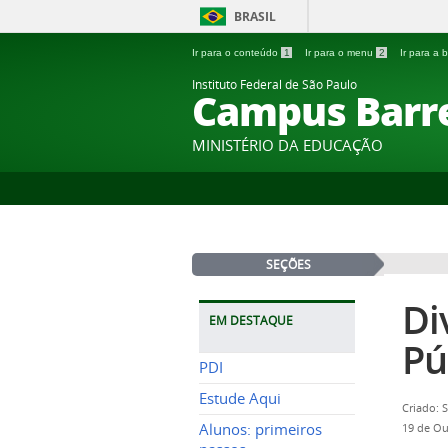
BRASIL
Ir para o conteúdo
1
Ir para o menu
2
Ir para a
Instituto Federal de São Paulo
Campus Barr
MINISTÉRIO DA EDUCAÇÃO
SEÇÕES
Di
EM DESTAQUE
Pú
PDI
Estude Aqui
Criado: 
Alunos: primeiros
19 de Ou