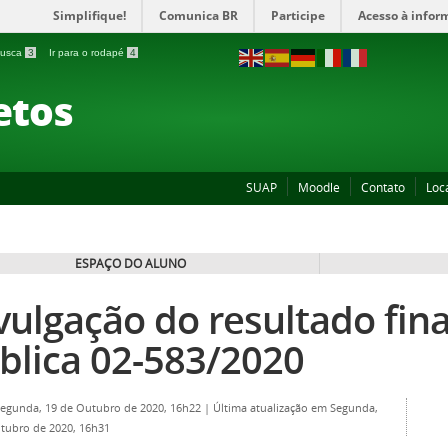
Simplifique!
Comunica BR
Participe
Acesso à infor
 busca
3
Ir para o rodapé
4
etos
SUAP
Moodle
Contato
Loc
ESPAÇO DO ALUNO
vulgação do resultado fi
blica 02-583/2020
Segunda, 19 de Outubro de 2020, 16h22
|
Última atualização em Segunda,
tubro de 2020, 16h31