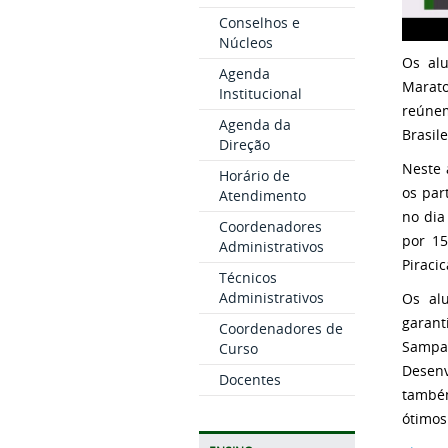
Conselhos e
Núcleos
Os alu
Agenda
Marato
Institucional
reúne
Agenda da
Brasil
Direção
Neste 
Horário de
os par
Atendimento
no dia
Coordenadores
por 15
Administrativos
Piracic
Técnicos
Administrativos
Os al
garant
Coordenadores de
Sampa
Curso
Desenv
Docentes
também
ótimos