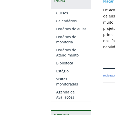
Placar
ENSINO
De aco
Cursos
de ens
Calendários
muito 
projet
Horários de aulas
primei
Horários de
nos fa
monitoria
habili
Horários de
Atendimento
Biblioteca
Estágio
registra
Visitas
monitoradas
Agenda de
Avaliações