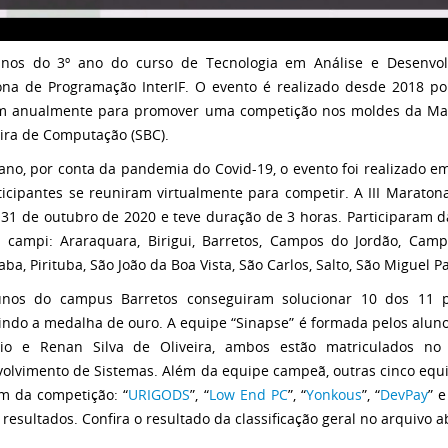
nos do 3º ano do curso de Tecnologia em Análise e Desenvol
na de Programação InterIF. O evento é realizado desde 2018 po
m anualmente para promover uma competição nos moldes da Ma
eira de Computação (SBC).
ano, por conta da pandemia do Covid-19, o evento foi realizado e
ticipantes se reuniram virtualmente para competir. A III Maratona
 31 de outubro de 2020 e teve duração de 3 horas. Participaram d
 campi: Araraquara, Birigui, Barretos, Campos do Jordão, Campi
aba, Pirituba, São João da Boa Vista, São Carlos, Salto, São Miguel P
unos do campus Barretos conseguiram solucionar 10 dos 11 p
indo a medalha de ouro. A equipe “Sinapse” é formada pelos aluno
io e Renan Silva de Oliveira, ambos estão matriculados no
olvimento de Sistemas. Além da equipe campeã, outras cinco equ
 da competição: “
URIGODS
”, “
Low End PC
”, “
Yonkous
”, “
DevPay
” 
 resultados. Confira o resultado da classificação geral no arquivo a