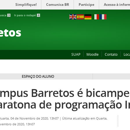
Simplifique!
Comunica BR
Participe
Acesso à infor
 busca
3
Ir para o rodapé
4
etos
SUAP
Moodle
Contato
Loc
ESPAÇO DO ALUNO
mpus Barretos é bicampe
ratona de programação In
Quarta, 04 de Novembro de 2020, 13h07
|
Última atualização em Quarta,
vembro de 2020, 13h07