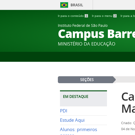
BRASIL
Ir para o conteúdo
1
Ir para o menu
2
Ir para a
Instituto Federal de São Paulo
Campus Barr
MINISTÉRIO DA EDUCAÇÃO
SEÇÕES
Ca
EM DESTAQUE
Ma
PDI
Estude Aqui
Criado: 
Alunos: primeiros
04 de No