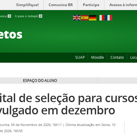
Simplifique!
Comunica BR
Participe
Acesso à infor
 busca
3
Ir para o rodapé
4
etos
SUAP
Moodle
Contato
Loc
ESPAÇO DO ALUNO
ital de seleção para curso
vulgado em dezembro
Quinta, 05 de Novembro de 2020, 16h11
|
Última atualização em Sexta, 10
 de 2026, 16h55