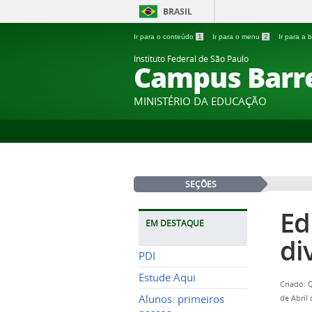
BRASIL
Ir para o conteúdo
1
Ir para o menu
2
Ir para a
Instituto Federal de São Paulo
Campus Barr
MINISTÉRIO DA EDUCAÇÃO
SEÇÕES
Ed
EM DESTAQUE
di
PDI
Estude Aqui
Criado: 
Alunos: primeiros
de Abril