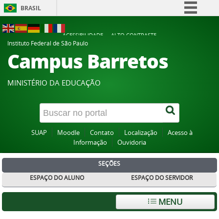
BRASIL
Simplifique!
ACESSIBILIDADE
ALTO CONTRASTE
Comunica BR
Instituto Federal de São Paulo
Campus Barretos
Participe
Acesso à informação
MINISTÉRIO DA EDUCAÇÃO
Legislação
Canais
SUAP
Moodle
Contato
Localização
Acesso à
Informação
Ouvidoria
SEÇÕES
ESPAÇO DO ALUNO
ESPAÇO DO SERVIDOR
MENU