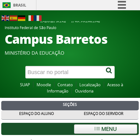
BRASIL
Simplifique!
ACESSIBILIDADE
ALTO CONTRASTE
Comunica BR
Instituto Federal de São Paulo
Campus Barretos
Participe
Acesso à informação
MINISTÉRIO DA EDUCAÇÃO
Legislação
Canais
SUAP
Moodle
Contato
Localização
Acesso à
Informação
Ouvidoria
SEÇÕES
ESPAÇO DO ALUNO
ESPAÇO DO SERVIDOR
MENU