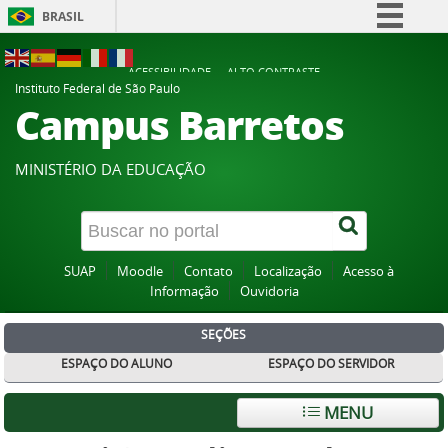
BRASIL
Simplifique!
ACESSIBILIDADE
ALTO CONTRASTE
Comunica BR
Instituto Federal de São Paulo
Campus Barretos
Participe
Acesso à informação
MINISTÉRIO DA EDUCAÇÃO
Legislação
Canais
SUAP
Moodle
Contato
Localização
Acesso à
Informação
Ouvidoria
SEÇÕES
ESPAÇO DO ALUNO
ESPAÇO DO SERVIDOR
MENU