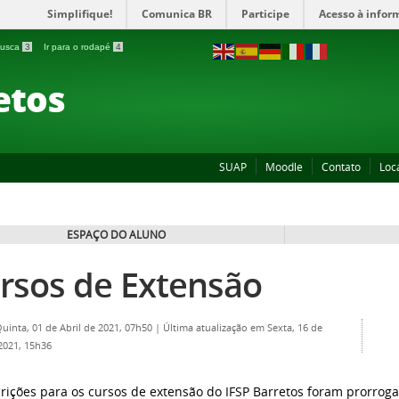
Simplifique!
Comunica BR
Participe
Acesso à infor
 busca
3
Ir para o rodapé
4
etos
SUAP
Moodle
Contato
Loc
ESPAÇO DO ALUNO
rsos de Extensão
Quinta, 01 de Abril de 2021, 07h50
|
Última atualização em Sexta, 16 de
 2021, 15h36
crições para os cursos de extensão do IFSP Barretos foram prorrogad