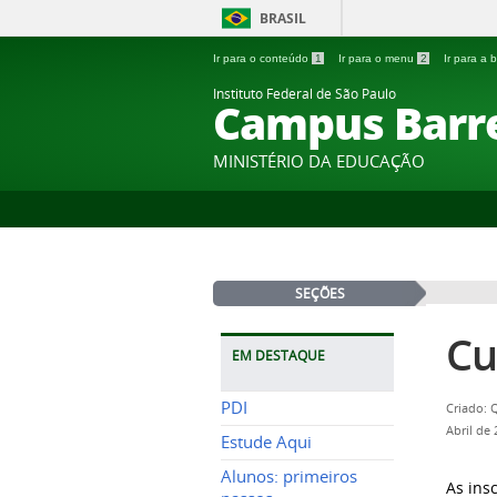
BRASIL
Ir para o conteúdo
1
Ir para o menu
2
Ir para a
Instituto Federal de São Paulo
Campus Barr
MINISTÉRIO DA EDUCAÇÃO
SEÇÕES
Cu
EM DESTAQUE
PDI
Criado: 
Abril de
Estude Aqui
Alunos: primeiros
As ins