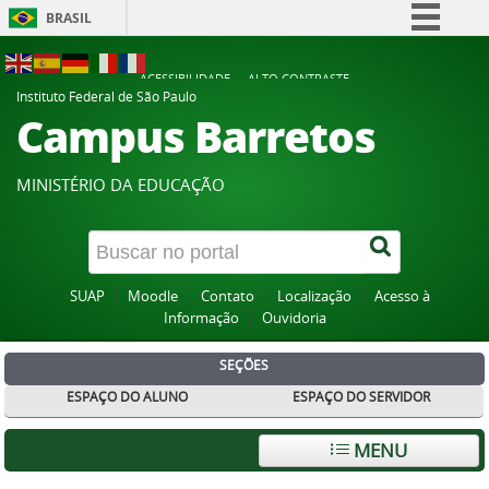
BRASIL
Simplifique!
ACESSIBILIDADE
ALTO CONTRASTE
Comunica BR
Instituto Federal de São Paulo
Campus Barretos
Participe
Acesso à informação
MINISTÉRIO DA EDUCAÇÃO
Legislação
Canais
SUAP
Moodle
Contato
Localização
Acesso à
Informação
Ouvidoria
SEÇÕES
ESPAÇO DO ALUNO
ESPAÇO DO SERVIDOR
MENU