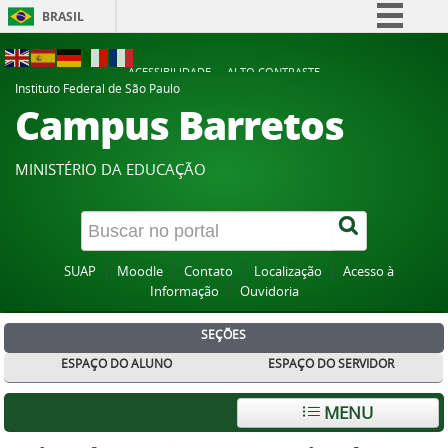
BRASIL
Simplifique!
ACESSIBILIDADE
ALTO CONTRASTE
Comunica BR
Instituto Federal de São Paulo
Campus Barretos
Participe
Acesso à informação
MINISTÉRIO DA EDUCAÇÃO
Legislação
Canais
SUAP
Moodle
Contato
Localização
Acesso à
Informação
Ouvidoria
SEÇÕES
ESPAÇO DO ALUNO
ESPAÇO DO SERVIDOR
MENU