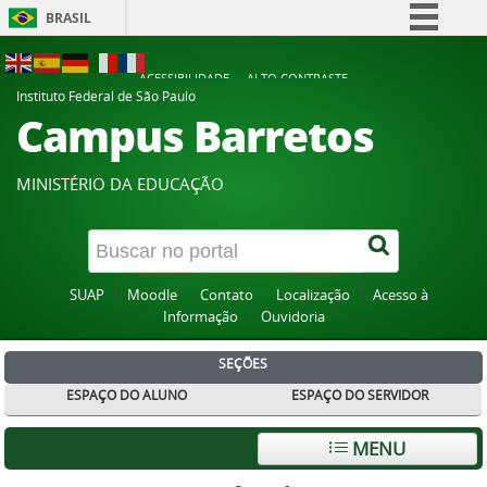
BRASIL
Simplifique!
ACESSIBILIDADE
ALTO CONTRASTE
Comunica BR
Instituto Federal de São Paulo
Campus Barretos
Participe
Acesso à informação
MINISTÉRIO DA EDUCAÇÃO
Legislação
Canais
SUAP
Moodle
Contato
Localização
Acesso à
Informação
Ouvidoria
SEÇÕES
ESPAÇO DO ALUNO
ESPAÇO DO SERVIDOR
MENU