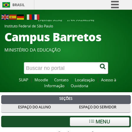
BRASIL
Simplifique!
ACESSIBILIDADE
ALTO CONTRASTE
Comunica BR
Instituto Federal de São Paulo
Campus Barretos
Participe
Acesso à informação
MINISTÉRIO DA EDUCAÇÃO
Legislação
Canais
SUAP
Moodle
Contato
Localização
Acesso à
Informação
Ouvidoria
SEÇÕES
ESPAÇO DO ALUNO
ESPAÇO DO SERVIDOR
MENU