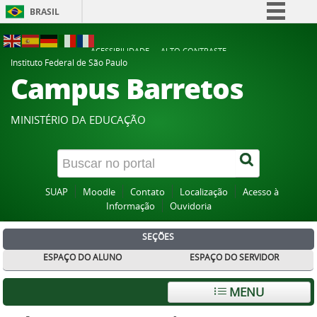
BRASIL
Simplifique!
ACESSIBILIDADE
ALTO CONTRASTE
Comunica BR
Instituto Federal de São Paulo
Campus Barretos
Participe
Acesso à informação
MINISTÉRIO DA EDUCAÇÃO
Legislação
Canais
SUAP
Moodle
Contato
Localização
Acesso à
Informação
Ouvidoria
SEÇÕES
ESPAÇO DO ALUNO
ESPAÇO DO SERVIDOR
MENU