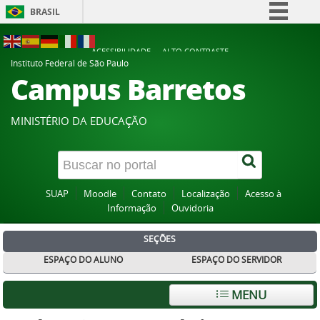
BRASIL
Simplifique!
ACESSIBILIDADE
ALTO CONTRASTE
Comunica BR
Instituto Federal de São Paulo
Campus Barretos
Participe
Acesso à informação
MINISTÉRIO DA EDUCAÇÃO
Legislação
Canais
SUAP
Moodle
Contato
Localização
Acesso à
Informação
Ouvidoria
SEÇÕES
ESPAÇO DO ALUNO
ESPAÇO DO SERVIDOR
MENU