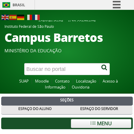
BRASIL
Simplifique!
ACESSIBILIDADE
ALTO CONTRASTE
Comunica BR
Instituto Federal de São Paulo
Campus Barretos
Participe
Acesso à informação
MINISTÉRIO DA EDUCAÇÃO
Legislação
Canais
SUAP
Moodle
Contato
Localização
Acesso à
Informação
Ouvidoria
SEÇÕES
ESPAÇO DO ALUNO
ESPAÇO DO SERVIDOR
MENU