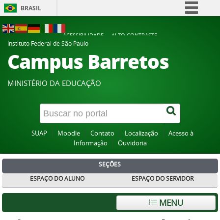
BRASIL
Simplifique!
ACESSIBILIDADE
ALTO CONTRASTE
Comunica BR
Instituto Federal de São Paulo
Campus Barretos
Participe
Acesso à informação
MINISTÉRIO DA EDUCAÇÃO
Legislação
Canais
SUAP
Moodle
Contato
Localização
Acesso à
Informação
Ouvidoria
SEÇÕES
ESPAÇO DO ALUNO
ESPAÇO DO SERVIDOR
MENU