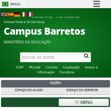
BRASIL
Simplifique!
ACESSIBILIDADE
ALTO CONTRASTE
Comunica BR
Instituto Federal de São Paulo
Campus Barretos
Participe
Acesso à informação
MINISTÉRIO DA EDUCAÇÃO
Legislação
Canais
SUAP
Moodle
Contato
Localização
Acesso à
Informação
Ouvidoria
SEÇÕES
ESPAÇO DO ALUNO
ESPAÇO DO SERVIDOR
MENU