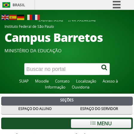
BRASIL
Simplifique!
ACESSIBILIDADE
ALTO CONTRASTE
Comunica BR
Instituto Federal de São Paulo
Campus Barretos
Participe
Acesso à informação
MINISTÉRIO DA EDUCAÇÃO
Legislação
Canais
SUAP
Moodle
Contato
Localização
Acesso à
Informação
Ouvidoria
SEÇÕES
ESPAÇO DO ALUNO
ESPAÇO DO SERVIDOR
MENU