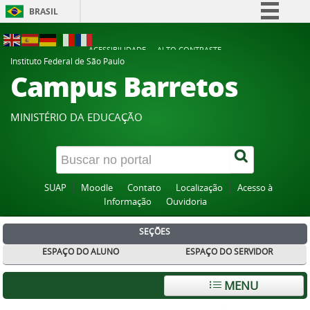
BRASIL
Simplifique!
ACESSIBILIDADE
ALTO CONTRASTE
Comunica BR
Instituto Federal de São Paulo
Campus Barretos
Participe
Acesso à informação
MINISTÉRIO DA EDUCAÇÃO
Legislação
Canais
SUAP
Moodle
Contato
Localização
Acesso à
Informação
Ouvidoria
SEÇÕES
ESPAÇO DO ALUNO
ESPAÇO DO SERVIDOR
MENU