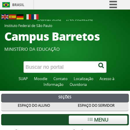
BRASIL
Simplifique!
ACESSIBILIDADE
ALTO CONTRASTE
Comunica BR
Instituto Federal de São Paulo
Campus Barretos
Participe
Acesso à informação
MINISTÉRIO DA EDUCAÇÃO
Legislação
Canais
SUAP
Moodle
Contato
Localização
Acesso à
Informação
Ouvidoria
SEÇÕES
ESPAÇO DO ALUNO
ESPAÇO DO SERVIDOR
MENU