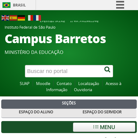
BRASIL
Simplifique!
ACESSIBILIDADE
ALTO CONTRASTE
Comunica BR
Instituto Federal de São Paulo
Campus Barretos
Participe
Acesso à informação
MINISTÉRIO DA EDUCAÇÃO
Legislação
Canais
SUAP
Moodle
Contato
Localização
Acesso à
Informação
Ouvidoria
SEÇÕES
ESPAÇO DO ALUNO
ESPAÇO DO SERVIDOR
MENU