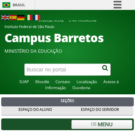
BRASIL
Simplifique!
ACESSIBILIDADE
ALTO CONTRASTE
Comunica BR
Instituto Federal de São Paulo
Campus Barretos
Participe
Acesso à informação
MINISTÉRIO DA EDUCAÇÃO
Legislação
Canais
SUAP
Moodle
Contato
Localização
Acesso à
Informação
Ouvidoria
SEÇÕES
ESPAÇO DO ALUNO
ESPAÇO DO SERVIDOR
MENU