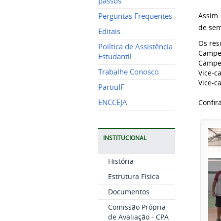
passos
Assim 
Perguntas Frequentes
de sem
Editais
Os res
Política de Assistência
Campeõ
Estudantil
Campeõ
Trabalhe Conosco
Vice-c
Vice-c
PartiuIF
ENCCEJA
Confir
INSTITUCIONAL
História
Estrutura Física
Documentos
Comissão Própria
de Avaliação - CPA