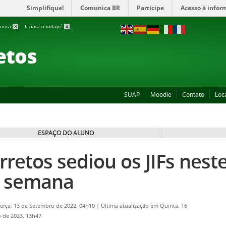
Simplifique!
Comunica BR
Participe
Acesso à infor
 busca
3
Ir para o rodapé
4
etos
SUAP
Moodle
Contato
Loc
ESPAÇO DO ALUNO
rretos sediou os JIFs neste
 semana
Terça, 13 de Setembro de 2022, 04h10
|
Última atualização em Quinta, 16
 de 2023, 13h47