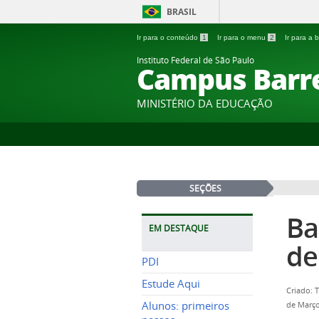
BRASIL
Ir para o conteúdo
1
Ir para o menu
2
Ir para a
Instituto Federal de São Paulo
Campus Barr
MINISTÉRIO DA EDUCAÇÃO
SEÇÕES
Ba
EM DESTAQUE
de
PDI
Estude Aqui
Criado: 
Alunos: primeiros
de Março