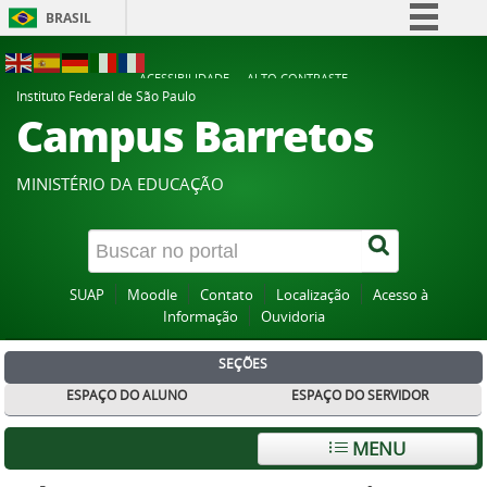
BRASIL
Simplifique!
ACESSIBILIDADE
ALTO CONTRASTE
Comunica BR
Instituto Federal de São Paulo
Campus Barretos
Participe
Acesso à informação
MINISTÉRIO DA EDUCAÇÃO
Legislação
Canais
SUAP
Moodle
Contato
Localização
Acesso à
Informação
Ouvidoria
SEÇÕES
ESPAÇO DO ALUNO
ESPAÇO DO SERVIDOR
MENU