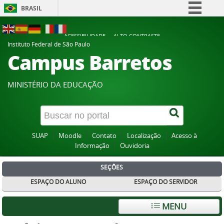
BRASIL
Simplifique!
ACESSIBILIDADE
ALTO CONTRASTE
Comunica BR
Instituto Federal de São Paulo
Campus Barretos
Participe
Acesso à informação
MINISTÉRIO DA EDUCAÇÃO
Legislação
Canais
SUAP
Moodle
Contato
Localização
Acesso à
Informação
Ouvidoria
SEÇÕES
ESPAÇO DO ALUNO
ESPAÇO DO SERVIDOR
MENU