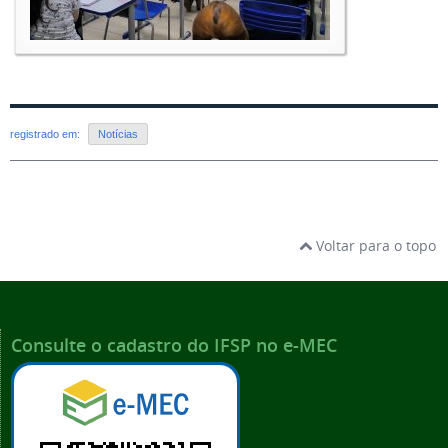
registrado em:
Notícias
Voltar para o topo
Consulte o cadastro do IFSP no e-MEC