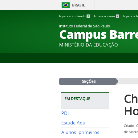
BRASIL
Ir para o conteúdo
1
Ir para o menu
2
Ir para a
Instituto Federal de São Paulo
Campus Barr
MINISTÉRIO DA EDUCAÇÃO
SEÇÕES
Ch
EM DESTAQUE
H
PDI
Estude Aqui
Criado: 
Alunos: primeiros
de Março