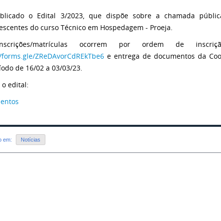
ublicado o Edital 3/2023, que dispõe sobre a chamada públi
scentes do curso Técnico em Hospedagem - Proeja.
nscrições/matrículas ocorrem por ordem de inscri
//forms.gle/ZReDAvorCdREkTbe6
e entrega de documentos da Coor
íodo de 16/02 a 03/03/23.
o edital:
entos
do em:
Notícias