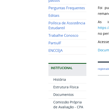
passos
Foi p
Perguntas Frequentes
remane
Editais
As i
Política de Assistência
https:
Estudantil
no per
Trabalhe Conosco
Acesse 
PartiuIF
Docum
ENCCEJA
INSTITUCIONAL
registra
História
Estrutura Física
Documentos
Comissão Própria
de Avaliação - CPA