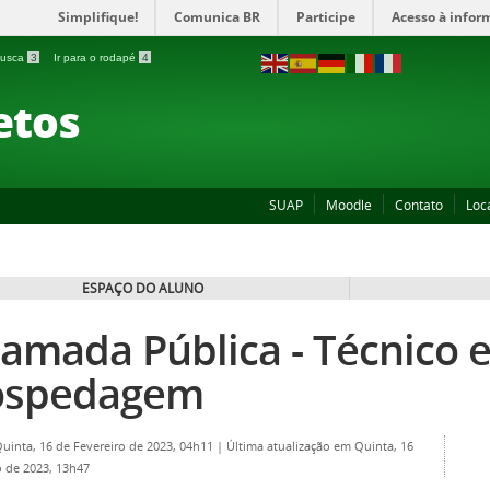
Simplifique!
Comunica BR
Participe
Acesso à infor
 busca
3
Ir para o rodapé
4
etos
SUAP
Moodle
Contato
Loc
ESPAÇO DO ALUNO
amada Pública - Técnico 
ospedagem
Quinta, 16 de Fevereiro de 2023, 04h11
|
Última atualização em Quinta, 16
 de 2023, 13h47