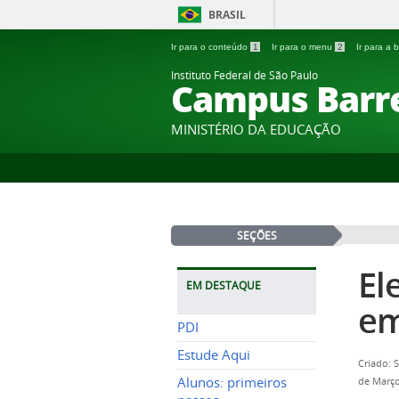
BRASIL
Ir para o conteúdo
1
Ir para o menu
2
Ir para a
Instituto Federal de São Paulo
Campus Barr
MINISTÉRIO DA EDUCAÇÃO
SEÇÕES
El
EM DESTAQUE
em
PDI
Estude Aqui
Criado: 
Alunos: primeiros
de Março