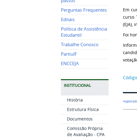
passos
Em cum
Perguntas Frequentes
curso 
Editais
(EJA),
Política de Assistência
Foi ho
Estudantil
Trabalhe Conosco
Inform
candid
PartiuIF
votação
ENCCEJA
Código 
INSTITUCIONAL
História
registra
Estrutura Física
Documentos
Comissão Própria
de Avaliação - CPA