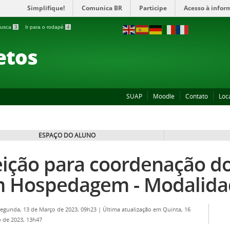
Simplifique!
Comunica BR
Participe
Acesso à infor
 busca
3
Ir para o rodapé
4
etos
SUAP
Moodle
Contato
Loc
ESPAÇO DO ALUNO
eição para coordenação do
 Hospedagem - Modalida
Segunda, 13 de Março de 2023, 09h23
|
Última atualização em Quinta, 16
 de 2023, 13h47