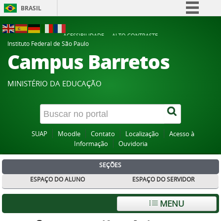
BRASIL
Simplifique!
ACESSIBILIDADE
ALTO CONTRASTE
Comunica BR
Instituto Federal de São Paulo
Campus Barretos
Participe
Acesso à informação
MINISTÉRIO DA EDUCAÇÃO
Legislação
Canais
SUAP
Moodle
Contato
Localização
Acesso à
Informação
Ouvidoria
SEÇÕES
ESPAÇO DO ALUNO
ESPAÇO DO SERVIDOR
MENU