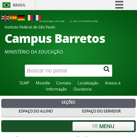
BRASIL
Simplifique!
ACESSIBILIDADE
ALTO CONTRASTE
Comunica BR
Instituto Federal de São Paulo
Campus Barretos
Participe
Acesso à informação
MINISTÉRIO DA EDUCAÇÃO
Legislação
Canais
SUAP
Moodle
Contato
Localização
Acesso à
Informação
Ouvidoria
SEÇÕES
ESPAÇO DO ALUNO
ESPAÇO DO SERVIDOR
MENU