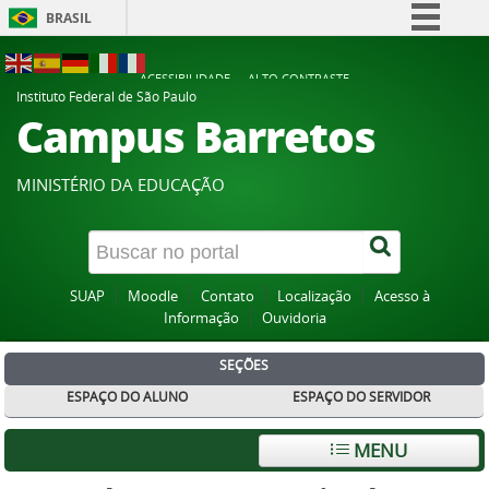
BRASIL
Simplifique!
ACESSIBILIDADE
ALTO CONTRASTE
Comunica BR
Instituto Federal de São Paulo
Campus Barretos
Participe
Acesso à informação
MINISTÉRIO DA EDUCAÇÃO
Legislação
Canais
SUAP
Moodle
Contato
Localização
Acesso à
Informação
Ouvidoria
SEÇÕES
ESPAÇO DO ALUNO
ESPAÇO DO SERVIDOR
MENU