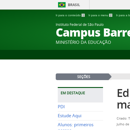
BRASIL
Ir para o conteúdo
1
Ir para o menu
2
Ir para a
Instituto Federal de São Paulo
Campus Barr
MINISTÉRIO DA EDUCAÇÃO
SEÇÕES
Ed
EM DESTAQUE
ma
PDI
Estude Aqui
Criado: 
Alunos: primeiros
Julho de