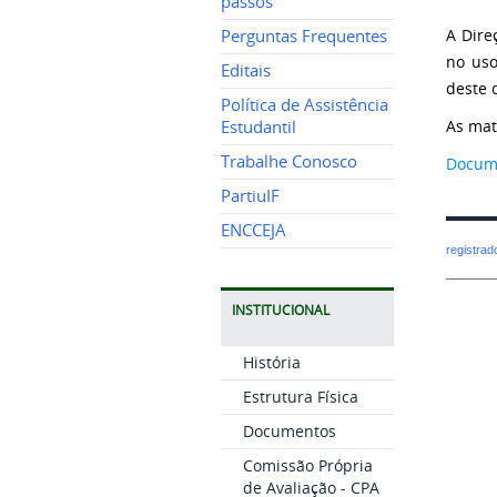
passos
A Dire
Perguntas Frequentes
no uso
Editais
deste 
Política de Assistência
As mat
Estudantil
Trabalhe Conosco
Docum
PartiuIF
ENCCEJA
registra
INSTITUCIONAL
História
Estrutura Física
Documentos
Comissão Própria
de Avaliação - CPA