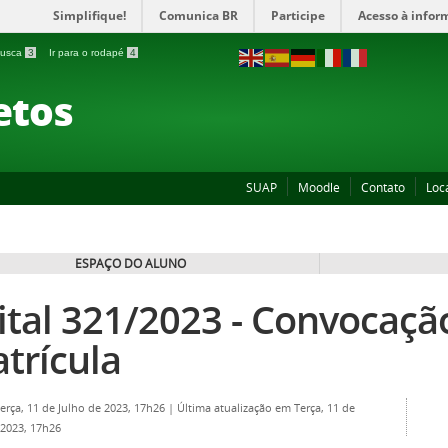
Simplifique!
Comunica BR
Participe
Acesso à infor
 busca
3
Ir para o rodapé
4
etos
SUAP
Moodle
Contato
Loc
ESPAÇO DO ALUNO
ital 321/2023 - Convocaçã
trícula
Terça, 11 de Julho de 2023, 17h26
|
Última atualização em Terça, 11 de
 2023, 17h26